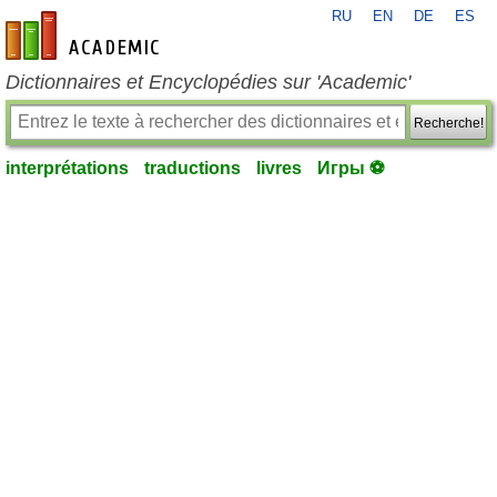
RU
EN
DE
ES
fr-academic.com
Dictionnaires et Encyclopédies sur 'Academic'
Recherche!
interprétations
traductions
livres
Игры ⚽