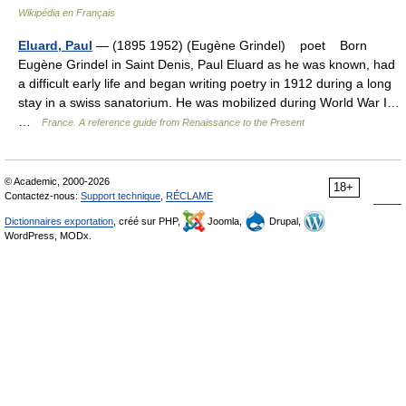
Wikipédia en Français
Eluard, Paul
— (1895 1952) (Eugène Grindel) poet Born
Eugène Grindel in Saint Denis, Paul Eluard as he was known, had
a difficult early life and began writing poetry in 1912 during a long
stay in a swiss sanatorium. He was mobilized during World War I…
…
France. A reference guide from Renaissance to the Present
© Academic, 2000-2026
18+
Contactez-nous:
Support technique
,
RÉCLAME
Dictionnaires exportation
, créé sur PHP,
Joomla,
Drupal,
WordPress, MODx.