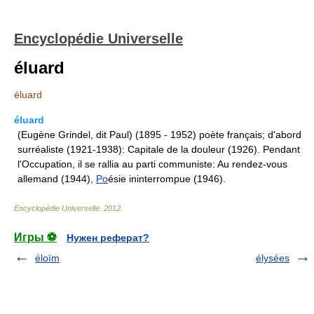
Encyclopédie Universelle
éluard
éluard
éluard
(Eugène Grindel, dit Paul) (1895 - 1952) poète français; d'abord
surréaliste (1921-1938): Capitale de la douleur (1926). Pendant
l'Occupation, il se rallia au parti communiste: Au rendez-vous
allemand (1944),
Po
ésie ininterrompue (1946).
Encyclopédie Universelle
.
2012
.
Игры ⚽
Нужен реферат?
éloïm
élysées