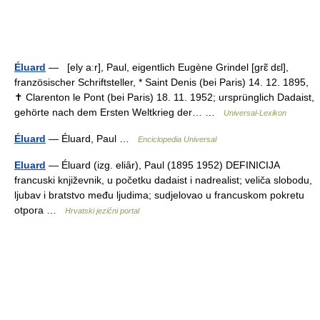
Éluard
— [ely aːr], Paul, eigentlich Eugène Grindel [grɛ̃ dɛl],
französischer Schriftsteller, * Saint Denis (bei Paris) 14. 12. 1895,
✝ Clarenton le Pont (bei Paris) 18. 11. 1952; ursprünglich Dadaist,
gehörte nach dem Ersten Weltkrieg der… …
Universal-Lexikon
Éluard
— Éluard, Paul …
Enciclopedia Universal
Eluard
— Éluard (izg. eliȃr), Paul (1895 1952) DEFINICIJA
francuski književnik, u početku dadaist i nadrealist; veliča slobodu,
ljubav i bratstvo među ljudima; sudjelovao u francuskom pokretu
otpora …
Hrvatski jezični portal